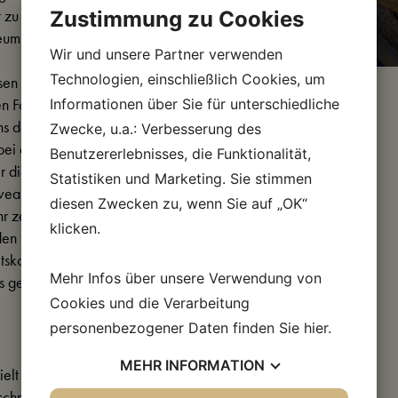
ht zu zeigen, was sowohl
Zustimmung zu Cookies
seums von großer
Wir und unsere Partner verwenden
Technologien, einschließlich Cookies, um
en sagt: „Die
n Fossils wie dieses
Informationen über Sie für unterschiedliche
ns daher glücklich
Zwecke, u.a.: Verbesserung des
bei dieser Aufgabe
Benutzererlebnisses, die Funktionalität,
er die Säurepräparation
Statistiken und Marketing. Sie stimmen
veau durchführen kann,
diesen Zwecken zu, wenn Sie auf „OK“
hr zeitaufwendig sein,
klicken.
en für die Freilegung
skosten für das Projekt
Mehr Infos über unsere Verwendung von
s gedeckt.
Cookies und die Verarbeitung
personenbezogener Daten finden Sie
hier
.
MEHR
INFORMATION
hielt das Pelzmuseum
schrieb, dass ein großer