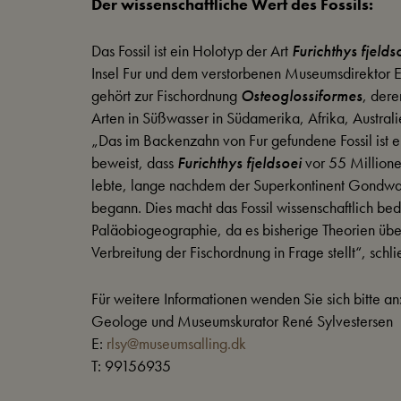
Der wissenschaftliche Wert des Fossils:
Das Fossil ist ein Holotyp der Art
Furichthys fjelds
Insel Fur und dem verstorbenen Museumsdirektor Eri
gehört zur Fischordnung
Osteoglossiformes
, der
Arten in Süßwasser in Südamerika, Afrika, Austral
„Das im Backenzahn von Fur gefundene Fossil ist ei
beweist, dass
Furichthys fjeldsoei
vor 55 Millione
lebte, lange nachdem der Superkontinent Gondw
begann. Dies macht das Fossil wissenschaftlich bed
Paläobiogeographie, da es bisherige Theorien übe
Verbreitung der Fischordnung in Frage stellt“, schl
Für weitere Informationen wenden Sie sich bitte an
Geologe und Museumskurator René Sylvestersen
E:
rlsy@museumsalling.dk
T: 99156935