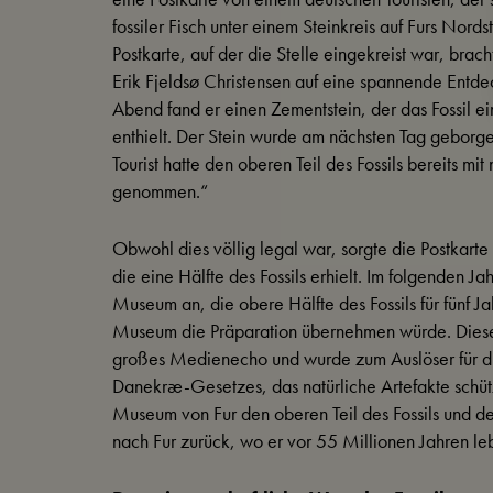
fossiler Fisch unter einem Steinkreis auf Furs Nord
Postkarte, auf der die Stelle eingekreist war, bra
Erik Fjeldsø Christensen auf eine spannende Entd
Abend fand er einen Zementstein, der das Fossil e
enthielt. Der Stein wurde am nächsten Tag geborg
Tourist hatte den oberen Teil des Fossils bereits mi
genommen.“
Obwohl dies völlig legal war, sorgte die Postkart
die eine Hälfte des Fossils erhielt. Im folgenden Ja
Museum an, die obere Hälfte des Fossils für fünf J
Museum die Präparation übernehmen würde. Dieser 
großes Medienecho und wurde zum Auslöser für di
Danekræ-Gesetzes, das natürliche Artefakte schü
Museum von Fur den oberen Teil des Fossils und der
nach Fur zurück, wo er vor 55 Millionen Jahren le