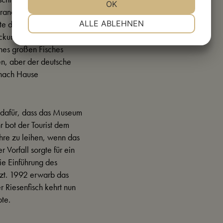
JA
NEIN
OK
JA
NEIN
strand vergraben sei. Die
NOTWENDIG
PRÄFERENZEN
ALLE ABLEHNEN
chte den Museumskurator
eckung. An diesem
JA
NEIN
JA
NEIN
ines großen Fisches
MARKETING
STATISTIKEN
en, aber der deutsche
t nach Hause
e dafür, dass das Museum
hr bot der Tourist dem
ahre zu leihen, wenn das
Vorfall sorgte für ein
e Einführung des
tzt. 1992 erwarb das
 Riesenfisch kehrt nun
bte.