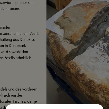
servierung eines der
Pelzmuseums
ammler
wissenschaftlichem Wert,
Schaffung des Danekræ-
den in Dänemark
d wird sowohl den
s Fossils erheblich
hädels und des vorderen
elt sich um den
ossilen Fisches, der je
 des Fossils wird das