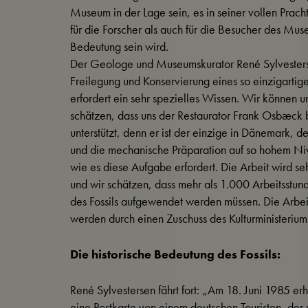
Museum in der Lage sein, es in seiner vollen Prac
für die Forscher als auch für die Besucher des Mu
Bedeutung sein wird.
Der Geologe und Museumskurator René Sylvesters
Freilegung und Konservierung eines so einzigartige
erfordert ein sehr spezielles Wissen. Wir können u
schätzen, dass uns der Restaurator Frank Osbæck 
unterstützt, denn er ist der einzige in Dänemark, d
und die mechanische Präparation auf so hohem Ni
wie es diese Aufgabe erfordert. Die Arbeit wird se
und wir schätzen, dass mehr als 1.000 Arbeitsstund
des Fossils aufgewendet werden müssen. Die Arbeit
werden durch einen Zuschuss des Kulturministerium
Die historische Bedeutung des Fossils:
René Sylvestersen fährt fort: „Am 18. Juni 1985 er
eine Postkarte von einem deutschen Touristen, der 