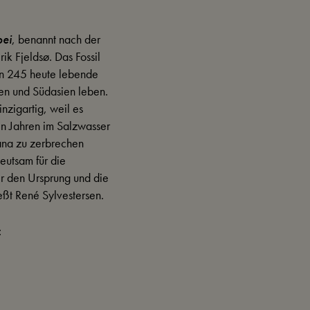
oei
, benannt nach der
k Fjeldsø. Das Fossil
en 245 heute lebende
ien und Südasien leben.
nzigartig, weil es
n Jahren im Salzwasser
ana zu zerbrechen
eutsam für die
r den Ursprung und die
ießt René Sylvestersen.
: