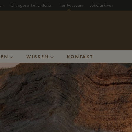
eum
Glyngøre Kulturstation
Fur Museum
Lokalarkiver
NEN
WISSEN
KONTAKT